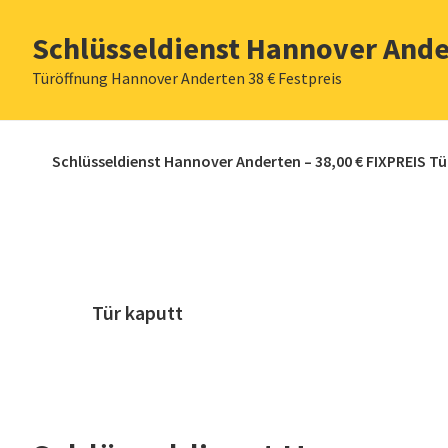
Zur
Zum
Zur
Zur
Schlüsseldienst Hannover Ande
Hauptnavigation
Inhalt
Seitenspalte
Fußzeile
springen
springen
springen
springen
Türöffnung Hannover Anderten 38 € Festpreis
Schlüsseldienst Hannover Anderten – 38,00 € FIXPREIS T
Tür kaputt