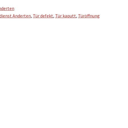
nderten
dienst Anderten
,
Tür defekt
,
Tür kaputt
,
Türöffnung