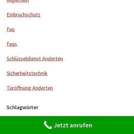
Einbruchschutz
Faq
Faqs
Schlüsseldienst Anderten
Sicherheitstechnik
Türöffnung Anderten
Schlagwörter
Anderten
Einbruchschutz
FAQs
Fragen und Anworten
Hannover
Querschloss
Jetzt anrufen
Riegelschloss
Schlüsseldienst
Schlüsseldienst Anderten
Schlüsselnotdenst