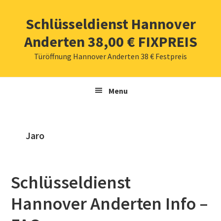
Zur
Zum
Zur
Zur
Schlüsseldienst Hannover
Hauptnavigation
Inhalt
Seitenspalte
Fußzeile
springen
springen
springen
springen
Anderten 38,00 € FIXPREIS
Türöffnung Hannover Anderten 38 € Festpreis
Menu
Jaro
Schlüsseldienst
Hannover Anderten Info –