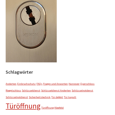
Schlagwörter
Anderten
Einbruchschutz
FAQs
Fragen und Anworten
Hannover
Querschloss
Riegelschloss
Schlüsseldienst
Schlüsseldienst Anderten
Schlüsselnotdenst
Schlüsselnotdienst
Sicherheitstechnik
Tür defekt
Tür kaputt
Türöffnung
Türöffnung Kleefeld