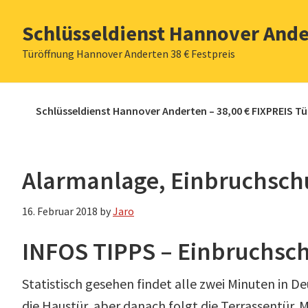
Zur
Zum
Zur
Zur
Schlüsseldienst Hannover Ande
Hauptnavigation
Inhalt
Seitenspalte
Fußzeile
springen
springen
springen
springen
Türöffnung Hannover Anderten 38 € Festpreis
Schlüsseldienst Hannover Anderten – 38,00 € FIXPREIS T
Alarmanlage, Einbruchsch
16. Februar 2018
by
Jaro
INFOS TIPPS – Einbruchsc
Statistisch gesehen findet alle zwei Minuten in De
die Haustür, aber danach folgt die Terrassentür. 