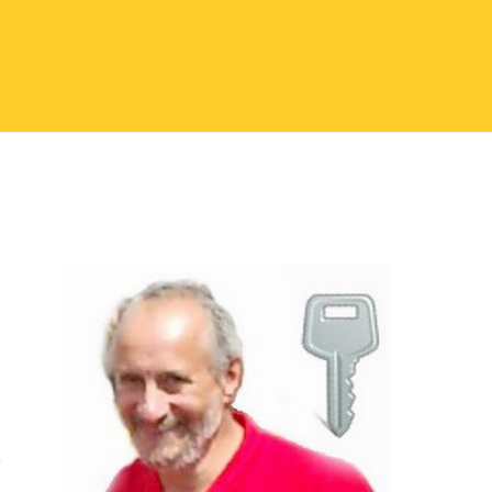
Seitenspalte
t